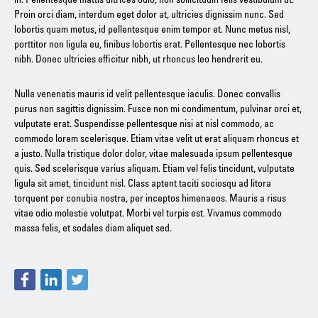
in. Pellentesque mattis ultrices odio, non sollicitudin felis vestibulum ut.
Proin orci diam, interdum eget dolor at, ultricies dignissim nunc. Sed
lobortis quam metus, id pellentesque enim tempor et. Nunc metus nisl,
porttitor non ligula eu, finibus lobortis erat. Pellentesque nec lobortis
nibh. Donec ultricies efficitur nibh, ut rhoncus leo hendrerit eu.
Nulla venenatis mauris id velit pellentesque iaculis. Donec convallis
purus non sagittis dignissim. Fusce non mi condimentum, pulvinar orci et,
vulputate erat. Suspendisse pellentesque nisi at nisl commodo, ac
commodo lorem scelerisque. Etiam vitae velit ut erat aliquam rhoncus et
a justo. Nulla tristique dolor dolor, vitae malesuada ipsum pellentesque
quis. Sed scelerisque varius aliquam. Etiam vel felis tincidunt, vulputate
ligula sit amet, tincidunt nisl. Class aptent taciti sociosqu ad litora
torquent per conubia nostra, per inceptos himenaeos. Mauris a risus
vitae odio molestie volutpat. Morbi vel turpis est. Vivamus commodo
massa felis, et sodales diam aliquet sed.