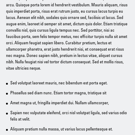
arcu. Quisque porta lorem id hendrerit vestibulum. Mauris aliquam, risus
quis imperdiet porta, risus erat rutrum justo, eu cursus lacus turpis eu
lacus. Aenean elit nibh, sodales quis ornare sed, facilisis ut lacus. Sed
augue enim, laoreet id semper sit amet, dictum quis dolor. Etiam tristique
convallis nisl, quis cursus ligula tempus nec. Sed porttitor, nisi ac
faucibus porta, sem felis tempor metus, nec efficitur turpis nulla sit amet
orci. Aliquam feugiat sapien libero. Curabitur pretium, lectus et
ullamcorper pharetra, erat justo hendrerit nisi, et consequat erat risus
nec magna. Donec sapien nibh, pretium in lectus vitae, aliquet cursus
nibh. Nulla feugiat nisi vel tortor dictum consequat. Sed et mollis risus,
vitae ultricies neque.
Sed volutpat laoreet mauris, nec bibendum est porta eget.
Phasellus sed diam nunc. Etiam tortor magna, tristique sit
Amet magna ut, fringilla imperdiet dui. Nullam ullamcorper,
Sapien nec vulputate eleifend, orci nisl volutpat ligula, sed varius odio
felis at velit.
Aliquam pretium nulla massa, ut varius lacus pellentesque et.