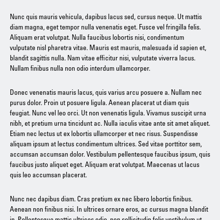
Nunc quis mauris vehicula, dapibus lacus sed, cursus neque. Ut mattis
diam magna, eget tempor nulla venenatis eget. Fusce vel fringilla felis.
Aliquam erat volutpat. Nulla faucibus lobortis nisi, condimentum
vulputate nisl pharetra vitae. Mauris est mauris, malesuada id sapien et,
blandit sagittis nulla. Nam vitae efficitur nisi, vulputate viverra lacus.
Nullam finibus nulla non odio interdum ullamcorper.
Donec venenatis mauris lacus, quis varius arcu posuere a. Nullam nec
purus dolor. Proin ut posuere ligula. Aenean placerat ut diam quis
feugiat. Nunc vel leo orci. Ut non venenatis ligula. Vivamus suscipit urna
nibh, et pretium urna tincidunt ac. Nulla iaculis vitae ante sit amet aliquet.
Etiam nec lectus ut ex lobortis ullamcorper et nec risus. Suspendisse
aliquam ipsum at lectus condimentum ultrices. Sed vitae porttitor sem,
accumsan accumsan dolor. Vestibulum pellentesque faucibus ipsum, quis
faucibus justo aliquet eget. Aliquam erat volutpat. Maecenas ut lacus
quis leo accumsan placerat.
Nunc nec dapibus diam. Cras pretium ex nec libero lobortis finibus.
Aenean non finibus nisi. In ultrices ornare eros, ac cursus magna blandit