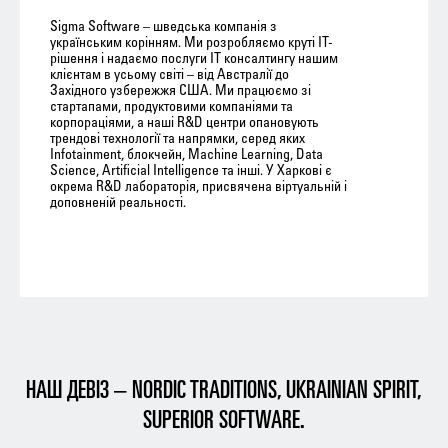
Sigma Software – шведська компанія з
українським корінням. Ми розробляємо круті ІТ-
рішення і надаємо послуги ІТ консалтингу нашим
клієнтам в усьому світі – від Австралії до
Західного узбережжя США. Ми працюємо зі
стартапами, продуктовими компаніями та
корпораціями, а наші R&D центри опановують
трендові технології та напрямки, серед яких
Infotainment, блокчейн, Machine Learning, Data
Science, Artificial Intelligence та інші. У Харкові є
окрема R&D лабораторія, присвячена віртуальній і
доповненій реальності.
НАШ ДЕВІЗ –
NORDIC TRADITIONS, UKRAINIAN SPIRIT,
SUPERIOR SOFTWARE
.