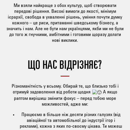
Ми взяли найкраще з обох культур, щоб створювати
передові рішення. Високі вимоги до якості, мінімум
ієрархії, свобода в ухваленні рішень, уміння почути думку
кожного – це риси, притаманні шведському бізнесу, а
значить і нам. Але не бути нам українцями, якби ми не були
до того ж гнучкими, амбітними і готовими щоразу долати
нові виклики.
ЩО НАС ВІДРІЗНЯЄ?
Різноманітність у всьому. Обирай те, що близько тобі і
отримуй задоволення від роботи щодня
А якщо
раптом вирішиш змінити фокус – перед тобою море
можливостей, адже ми:
Працюємо в більше ніж десяти різних галузях (від
авіаційної та автомобільної до індустрії ігор і
реклами), кожна з яких по-своєму цікава. Ти можеш