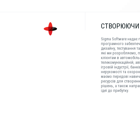
СТВОРЮЮЧИ
Sigma Software надає 
програмного забезпеч
дизайну, тестування т
які ми розробляємо, 
клієнтам в автомобіль
телекомунікаційній, ав
ігровій індустрії, банк
нерухомості та охорон
маємо передові навич
ресурсів для створен
рішень, а також напра
ідеї до прибутку.