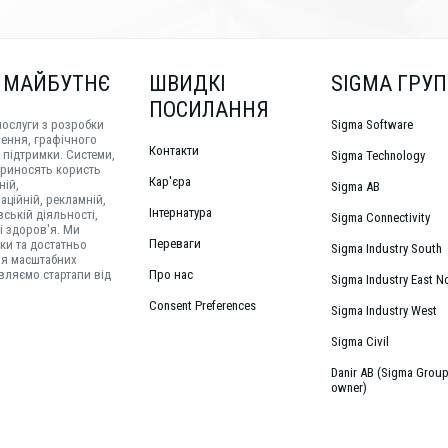
 МАЙБУТНЄ
ШВИДКІ
SIGMA ГРУП
ПОСИЛАННЯ
послуги з розробки
Sigma Software
ення, графічного
Контакти
а підтримки. Системи,
Sigma Technology
приносять користь
Кар'єра
ній,
Sigma AB
іаційній, рекламній,
Інтернатура
івській діяльності,
Sigma Connectivity
і здоров'я. Ми
Переваги
ки та достатньо
Sigma Industry South
ня масштабних
вляємо стартапи від
Про нас
Sigma Industry East N
Consent Preferences
Sigma Industry West
Sigma Civil
Danir AB (Sigma Grou
owner)